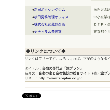
●
新田ボクシングジム
向丘遊園
●
横田労務管理オフィス
中小企業
●
株式会社武蔵野企画
ＤＴＰ・
●
ナチュラル美容室
東京都立
◆リンクについて◆
リンクはフリーです。よろしければ、下記のようなタ
タイトル：
合宿の専門店「旅プラン」
紹介文：
合宿の宿と合宿施設の総合サイト（有）旅プ
ＵＲＬ：
http://www.tabiplan.co.jp/