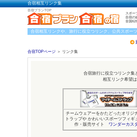
合宿相互リンク集
合宿プランTOP
スポー
合宿の
全国6
合宿相互リンクや、旅行に役立つリンク、公共スポー
合宿TOPページ
＞
リンク集
合宿旅行に役立つリンク集
相互リンク希望は
チームウェアーをかたどったオリジ
トラップや かわいいスポーツフィギ
作・販売サイト
ワンダーカス