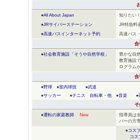
●
All About Japan
知りたい
●
JRサイバーステーション
JR特急料
●
高速バスインターネット予約
高速バス
合
●
社会教育施設「そうや自然学校」
豊かな自
教育施設
ログラム
合
●
野球
●
室内球技
●
武道
●
サッカー
●
テニス 自転車・他
●
音楽
●
そ
●
運転の家庭教師
New
指導員は
バーの方
●
コス
コス